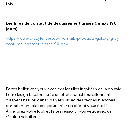
fois.
Lentilles de contact de déguisement grises Galaxy (90
jours)
https://www.crazylenses.com/en_GB/products/galaxy-grey-
costume-contact-lenses-90-day
Faites briller vos yeux avec ces lentilles inspirées de la galaxie.
Leur design bicolore crée un effet spatial tourbillonnant
d'aspect naturel dans vos yeux, avec des taches blanches
parfaitement placées pour créer un effet d'yeux étoilés.
Améliorez votre look et faites ressortir vos yeux avec ce
résultat scintillant.