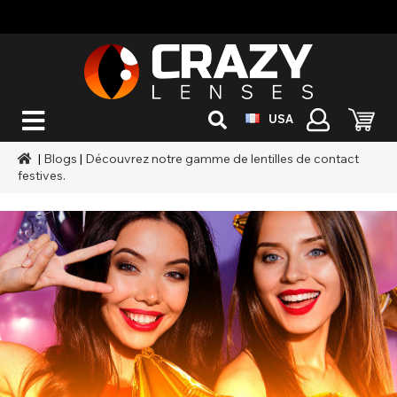
USA
|
Blogs
|
Découvrez notre gamme de lentilles de contact
festives.