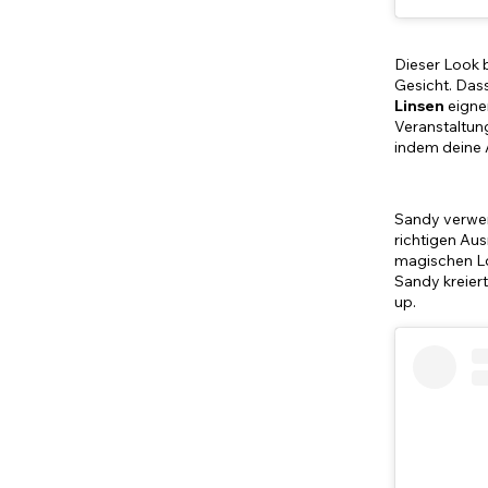
Dieser Look 
Gesicht. Dass
Linsen
eignen
Veranstaltun
indem deine 
Sandy verwe
richtigen Au
magischen Lo
Sandy kreier
up.