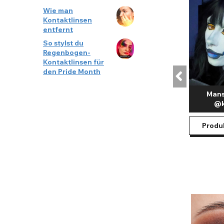
Wie man
Kontaktlinsen
entfernt
So stylst du
Regenbogen-
Kontaktlinsen für
den Pride Month
Mans
@k
Produ