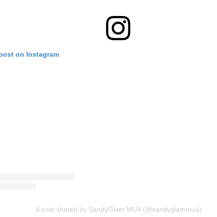
 post on Instagram
A post shared by SandyGlam MUA (@sandyglammua)