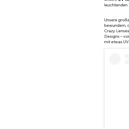
leuchtenden L
Unsere großar
bewundern, d
Crazy Lenses 
Designs – von
mit etwas UV