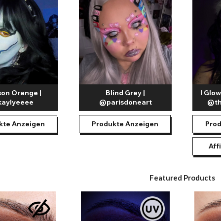
on Orange |
Blind Grey |
I Glo
aylyeeee
@parisdoneart
@th
kte Anzeigen
Produkte Anzeigen
Prod
Aff
Featured Products