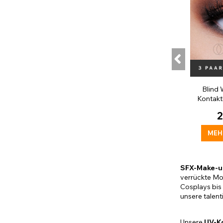
Blind 
Kontakt
2
MEH
SFX-Make-u
verrückte Mon
Cosplays bis 
unsere talent
Unsere
UV-K