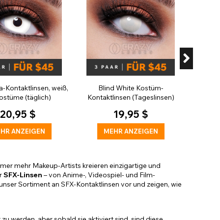
Kontak
a-Kontaktlinsen, weiß,
Blind White Kostüm-
Kostüme (täglich)
Kontaktlinsen (Tageslinsen)
20,95 $
19,95 $
HR ANZEIGEN
MEHR ANZEIGEN
mmer mehr Makeup-Artists kreieren einzigartige und
er
SFX-Linsen
– von Anime-, Videospiel- und Film-
r unser Sortiment an SFX-Kontaktlinsen vor und zeigen, wie
zu werden, aber sobald sie aktiviert sind, sind diese