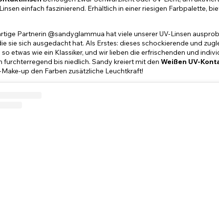
insen einfach faszinierend. Erhältlich in einer riesigen Farbpalette, 
tige Partnerin @sandyglammua hat viele unserer UV-Linsen ausprobiert
ie sie sich ausgedacht hat. Als Erstes: dieses schockierende und z
so etwas wie ein Klassiker, und wir lieben die erfrischenden und indiv
 furchterregend bis niedlich. Sandy kreiert mit den
W
eißen UV-Konta
-Make-up den Farben zusätzliche Leuchtkraft!