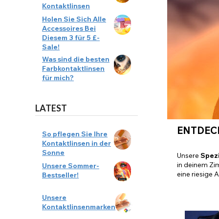
Kontaktlinsen
Holen Sie Sich Alle
Accessoires Bei
Diesem 3 für 5 £-
Sale!
Was sind die besten
Farbkontaktlinsen
für mich?
LATEST
ENTDECK
So pflegen Sie Ihre
Kontaktlinsen in der
Sonne
Unsere
Spezi
in deinem Zim
Unsere Sommer-
eine riesige
Bestseller!
Unsere
Kontaktlinsenmarken