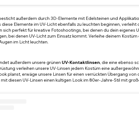
besticht außerdem durch 3D-Elemente mit Edelsteinen und Applikat
 diese Elemente im UV-Licht ebenfalls zu leuchten beginnen, verleih
 sich perfekt für kreative Fotoshootings, bei denen du dein eigenes 
gen, bei denen UV-Licht zum Einsatz kommt. Verleihe deinem Kostüm e
Augen im Licht leuchten.
ndet außerdem unsere grünen
UV-Kontaktlinsen
, die eine ebenso 
srüstung verleihen unsere UV-Linsen jedem Kostüm eine außergewöhnl
ok planst, erwäge unsere Linsen für einen verrückten Übergang von
t mit diesen UV-Linsen einen kultigen Look im 80er-Jahre-Stil mit g