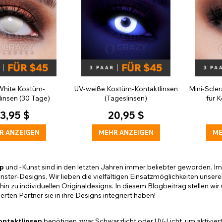
White Kostüm-
UV-weiße Kostüm-Kontaktlinsen
Mini-Scler
linsen (30 Tage)
(Tageslinsen)
für 
3,95 $
20,95 $
R ANZEIGEN
MEHR ANZEIGEN
ME
p
und -Kunst sind in den letzten Jahren immer beliebter geworden. I
ster-Designs. Wir lieben die vielfältigen Einsatzmöglichkeiten unser
hin zu individuellen Originaldesigns. In diesem Blogbeitrag stellen wi
ierten Partner sie in ihre Designs integriert haben!
ontaktlinsen
benötigen zwar Schwarzlicht oder UV-Licht, um aktiviert 