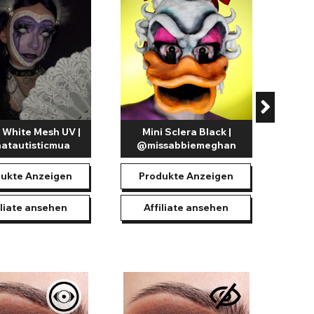
@
Pr
A
w White Mesh UV |
Mini Sclera Black |
atautisticmua
@missabbiemeghan
ukte Anzeigen
Produkte Anzeigen
iliate ansehen
Affiliate ansehen
Katz